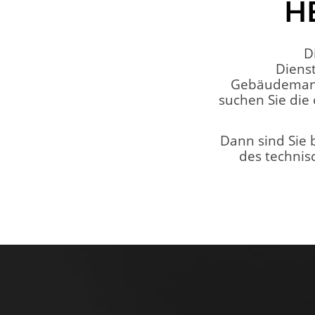
H
D
Dienst
Gebäudemanag
suchen Sie die
Dann sind Sie b
des technis