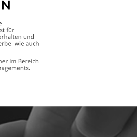
EN
e
st für
erhalten und
erbe- wie auch
tner im Bereich
anagements.